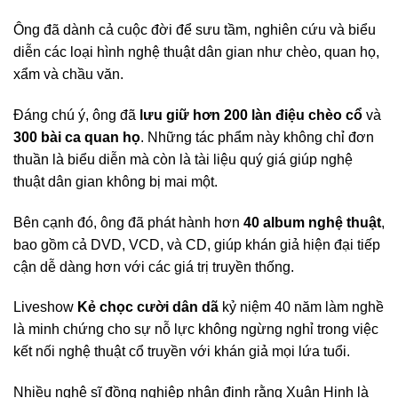
Ông đã dành cả cuộc đời để sưu tầm, nghiên cứu và biểu
diễn các loại hình nghệ thuật dân gian như chèo, quan họ,
xẩm và chầu văn.
Đáng chú ý, ông đã
lưu giữ hơn 200 làn điệu chèo cổ
và
300 bài ca quan họ
. Những tác phẩm này không chỉ đơn
thuần là biểu diễn mà còn là tài liệu quý giá giúp nghệ
thuật dân gian không bị mai một.
Bên cạnh đó, ông đã phát hành hơn
40 album nghệ thuật
,
bao gồm cả DVD, VCD, và CD, giúp khán giả hiện đại tiếp
cận dễ dàng hơn với các giá trị truyền thống.
Liveshow
Kẻ chọc cười dân dã
kỷ niệm 40 năm làm nghề
là minh chứng cho sự nỗ lực không ngừng nghỉ trong việc
kết nối nghệ thuật cổ truyền với khán giả mọi lứa tuổi.
Nhiều nghệ sĩ đồng nghiệp nhận định rằng Xuân Hinh là