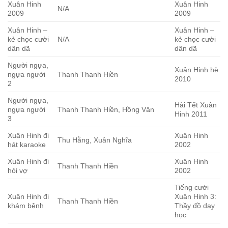
Xuân Hinh
Xuân Hinh
N/A
2009
2009
Xuân Hinh –
Xuân Hinh –
kẻ chọc cười
N/A
kẻ chọc cười
dân dã
dân dã
Người ngựa,
Xuân Hinh hè
ngựa người
Thanh Thanh Hiền
2010
2
Người ngựa,
Hài Tết Xuân
ngựa người
Thanh Thanh Hiền, Hồng Vân
Hinh 2011
3
Xuân Hinh đi
Xuân Hinh
Thu Hằng, Xuân Nghĩa
hát karaoke
2002
Xuân Hinh đi
Xuân Hinh
Thanh Thanh Hiền
hỏi vợ
2002
Tiếng cười
Xuân Hinh đi
Xuân Hinh 3:
Thanh Thanh Hiền
khám bệnh
Thầy đồ dạy
học