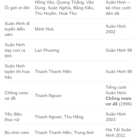
Hồng Vân, Quang Thắng, Vân
Xuân Hinh –
Ối giời ơi đời
Dung, Xuân Nghĩa, Bằng Kiều,
kẻ chọc cười
Thu Huyền, Hoài Thu
dân dã
Xuân Hinh đi
Xuân Hinh
tuyển diễn
Minh Hoà
2002
viên
Xuân Hinh
dạy con ra
Lan Phương
Xuân Hinh 98
tỉnh
Xuân Hinh
luyện thi hoa
Thanh Thanh Hiền
Xuân Hinh 98
hậu
Tiếng cười
Chồng rượu
Xuân Hinh:
Thanh Ngoan
vợ đề
Chồng rượu
vợ đề
(1996)
Yểu điệu
Xuân Hinh
Thanh Ngoan, Thu Hằng
thục nữ
2003
Hài Tết Xuân
Bù nhìn rơm
Thanh Thanh Hiền, Trung Anh
Hinh 2011