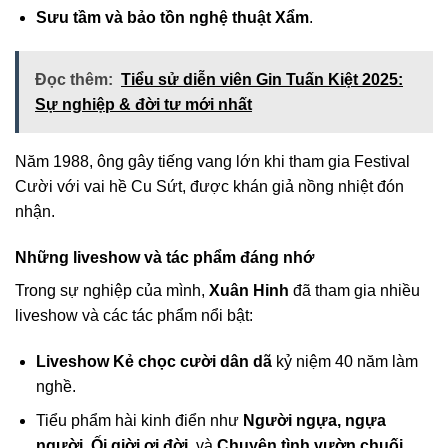
Sưu tầm và bảo tồn nghệ thuật Xẩm
.
Đọc thêm:
Tiểu sử diễn viên Gin Tuấn Kiệt 2025:
Sự nghiệp & đời tư mới nhất
Năm 1988, ông gây tiếng vang lớn khi tham gia Festival
Cười với vai hề Cu Sứt, được khán giả nồng nhiệt đón
nhận.
Những liveshow và tác phẩm đáng nhớ
Trong sự nghiệp của mình,
Xuân Hinh
đã tham gia nhiều
liveshow và các tác phẩm nổi bật:
Liveshow Kẻ chọc cười dân dã
kỷ niệm 40 năm làm
nghề.
Tiểu phẩm hài kinh điển như
Người ngựa, ngựa
người
,
Ối giời ơi đời
, và
Chuyện tình vườn chuối
.