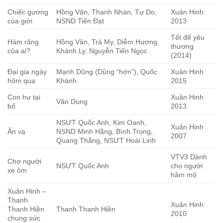
Chiếc gương
Hồng Vân, Thanh Nhàn, Tự Do,
Xuân Hinh
của giời
NSND Tiến Đạt
2013
Tết để yêu
Hàm răng
Hồng Vân, Trà My, Diễm Hương,
thương
của ai?
Khánh Ly, Nguyễn Tiến Ngọc
(2014)
Đại gia ngày
Mạnh Dũng (Dũng “hớn”), Quốc
Xuân Hinh
hôm qua
Khánh
2015
Con hư tại
Xuân Hinh
Vân Dung
bố
2013
NSƯT Quốc Anh, Kim Oanh,
Xuân Hinh
Ăn vạ
NSND Minh Hằng, Bình Trọng,
2007
Quang Thắng, NSƯT Hoài Linh
VTV3 Dành
Chợ người
NSƯT Quốc Anh
cho người
xe ôm
hâm mộ
Xuân Hinh –
Thanh
Xuân Hinh
Thanh Hiền
Thanh Thanh Hiền
2010
chung sức