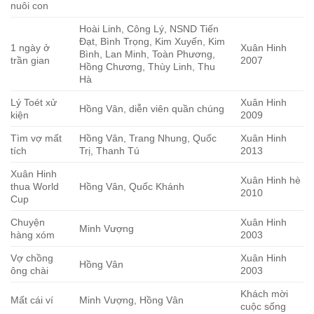
nuôi con
Hoài Linh, Công Lý, NSND Tiến
Đạt, Bình Trọng, Kim Xuyến, Kim
1 ngày ở
Xuân Hinh
Bình, Lan Minh, Toàn Phương,
trần gian
2007
Hồng Chương, Thùy Linh, Thu
Hà
Lý Toét xử
Xuân Hinh
Hồng Vân, diễn viên quần chúng
kiện
2009
Tìm vợ mất
Hồng Vân, Trang Nhung, Quốc
Xuân Hinh
tích
Trị, Thanh Tú
2013
Xuân Hinh
Xuân Hinh hè
thua World
Hồng Vân, Quốc Khánh
2010
Cup
Chuyện
Xuân Hinh
Minh Vượng
hàng xóm
2003
Vợ chồng
Xuân Hinh
Hồng Vân
ông chài
2003
Khách mời
Mất cái ví
Minh Vượng, Hồng Vân
cuộc sống