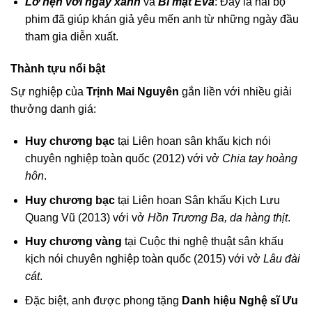
Lỡ hẹn với ngày xanh
và
Bí mật Eva
: Đây là hai bộ
phim đã giúp khán giả yêu mến anh từ những ngày đầu
tham gia diễn xuất.
Thành tựu nổi bật
Sự nghiệp của
Trịnh Mai Nguyên
gắn liền với nhiều giải
thưởng danh giá:
Huy chương bạc
tại Liên hoan sân khấu kịch nói
chuyên nghiệp toàn quốc (2012) với vở
Chia tay hoàng
hôn
.
Huy chương bạc
tại Liên hoan Sân khấu Kịch Lưu
Quang Vũ (2013) với vở
Hồn Trương Ba, da hàng thịt
.
Huy chương vàng
tại Cuộc thi nghệ thuật sân khấu
kịch nói chuyên nghiệp toàn quốc (2015) với vở
Lâu đài
cát
.
Đặc biệt, anh được phong tặng
Danh hiệu Nghệ sĩ Ưu