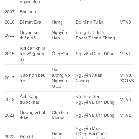
người đẹp
2007
Bản lĩnh
2010
Bí mật Eva
Hưng
Đỗ Minh Tuấn
VTV3
Huyền sử
Nguyễn
Đặng Tất Bình –
2011
thiên đô
Hạo
Phạm Thanh Phong
Khi đàn chim
2015
trở về (phần
Ông Đại
Nguyễn Danh Dũng
VTV1
3)
Đại
Cao hơn bầu
tướng Võ
Nguyễn Xuân
VTV9,
2017
trời
Nguyên
Cường
SCTV6
Giáp
Ánh sáng
Vũ Hoài Sơn –
2019
VTV8
trước mặt
Nguyễn Danh Dũng
Hương vị tình
Chủ tịch
2021
Nguyễn Danh Dũng
VTV1
thân
Khang
Nguyễn Danh
Đoàn
Dũng, Bùi Quốc
2022
Đấu trí