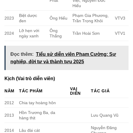
Phát
Việt, Nguyễn Đức
Hiếu
Biệt dược
Phạm Gia Phương,
2023
Ông Hiếu
VTV3
đen
Trần Trọng Khôi
Lỡ hẹn với
Ông
2024
Trần Hoài Sơn
VTV1
ngày xanh
Thắng
Đọc thêm:
Tiểu sử diễn viên Phạm Cường: Sự
nghiệp, đời tư và thành tựu 2025
Kịch (Vai trò diễn viên)
VAI
NĂM
TÁC PHẨM
TÁC GIẢ
DIỄN
2012
Chia tay hoàng hôn
Hồn Trương Ba, da
2013
Lưu Quang Vũ
hàng thịt
Nguyễn Đăng
2014
Lâu đài cát
Chương