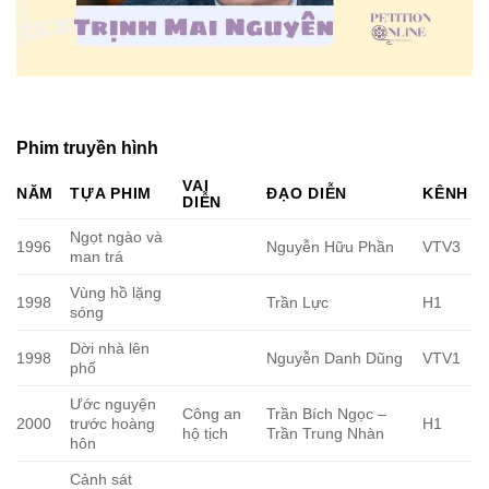
Phim truyền hình
VAI
NĂM
TỰA PHIM
ĐẠO DIỄN
KÊNH
DIỄN
Ngọt ngào và
1996
Nguyễn Hữu Phần
VTV3
man trá
Vùng hồ lặng
1998
Trần Lực
H1
sóng
Dời nhà lên
1998
Nguyễn Danh Dũng
VTV1
phố
Ước nguyện
Công an
Trần Bích Ngọc –
2000
trước hoàng
H1
hộ tịch
Trần Trung Nhàn
hôn
Cảnh sát