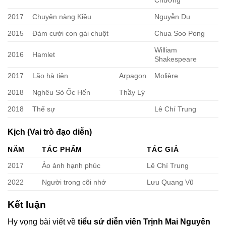
2017
Chuyện nàng Kiều
Nguyễn Du
2015
Đám cưới con gái chuột
Chua Soo Pong
William
2016
Hamlet
Shakespeare
2017
Lão hà tiện
Arpagon
Molière
2018
Nghêu Sò Ốc Hến
Thầy Lý
2018
Thế sự
Lê Chí Trung
Kịch (Vai trò đạo diễn)
NĂM
TÁC PHẨM
TÁC GIẢ
2017
Ảo ảnh hạnh phúc
Lê Chí Trung
2022
Người trong cõi nhớ
Lưu Quang Vũ
Kết luận
Hy vọng bài viết về
tiểu sử diễn viên Trịnh Mai Nguyên