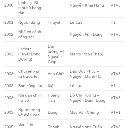
hình sự: Bí
2000
Nguyễn Khải Hưng
VTV3
mật hồ hang
rắn
2001
Người dưng
Thuyết
Lê Lực
H1
Nhà có cánh
2002
Nguyễn Anh Dũng
VTV3
cổng sắt
Đại
Leclerc
tướng Võ
2002
(Tuyết Đông
Marco Pico (Pháp)
Nguyên
Dương)
Giáp
Chuyện xảy
Đào Duy Phúc –
2003
Anh Chữ
VTV3
ra trước tết
Nguyễn Mạnh Hà
2003
Bạn cùng lứa
Kiệt
Lê Lực
H1
Khi đàn chim
Hoàng
Đỗ Chí Hướng –
2003
VTV3
trở về
Tân
Nguyễn Danh Dũng
Người trong
2003
Dụng
Mạc Văn Chung
VTV1
vở diễn xưa
Bản lĩnh
2005
Thanh
Nguyễn Anh Tuấn
VTV3