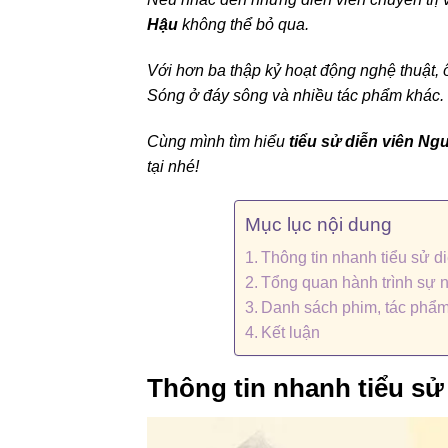
Hậu
không thể bỏ qua.
Với hơn ba thập kỷ hoạt động nghệ thuật,
Sóng ở đáy sông và nhiều tác phẩm khác.
Cùng mình tìm hiểu
tiểu sử diễn viên N
tại nhé!
Mục lục nội dung
Thông tin nhanh tiểu sử 
Tổng quan hành trình sự 
Danh sách phim, tác phẩm
Kết luận
Thông tin nhanh tiểu s