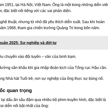
m 1951, tại Hà Nội, Việt Nam. Ông là một trong những diễn viê
 đặc biệt nổi tiếng với các vai phản diện.
ghệ thuật, nhưng từ nhỏ đã yêu thích diễn xuất. Sau khi hoàn
năm 1968, tham gia chiến trường Quảng Trị trong bốn năm.
huận 2025: Sự nghiệp và đời tư
 chuyển vào đội tuyên – văn của binh trạm.
ường sân khấu khi gia nhập đoàn kịch của Tổng cục Hậu cần.
ng Nhà hát Tuổi trẻ, nơi sự nghiệp của ông thực sự bùng nổ.
mốc quan trọng
ại dấu ấn sâu đậm qua nhiều bộ phim truyền hình, đặc biệt là
i diễn nổi bật nhất của ông: