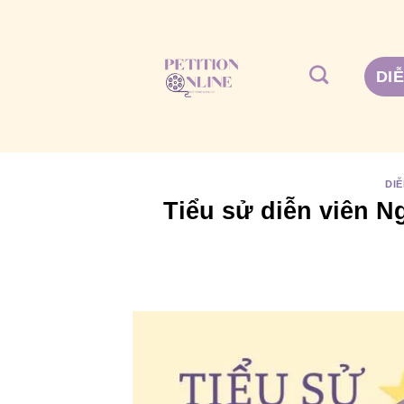
Bỏ
qua
nội
DI
dung
DIỄ
Tiểu sử diễn viên 