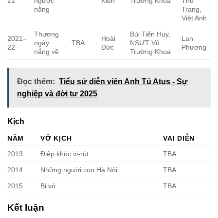
21
ngược
Kiên
Trường Khoa
Thu
nắng
Trang,
Việt Anh
Thương
Bùi Tiến Huy,
2021–
Hoài
Lan
ngày
TBA
NSƯT Vũ
22
Đức
Phương
nắng về
Trường Khoa
Đọc thêm:
Tiểu sử diễn viên Anh Tú Atus - Sự
nghiệp và đời tư 2025
Kịch
NĂM
VỞ KỊCH
VAI DIỄN
2013
Điệp khúc vi-rút
TBA
2014
Những người con Hà Nội
TBA
2015
Bỉ vỏ
TBA
Kết luận