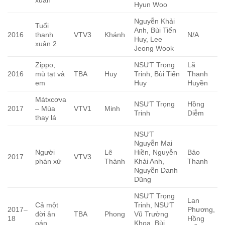
xuân
Hyun Woo
Nguyễn Khải
Tuổi
Anh, Bùi Tiến
2016
thanh
VTV3
Khánh
N/A
Huy, Lee
xuân 2
Jeong Wook
Zippo,
NSƯT Trọng
Lã
2016
mù tạt và
TBA
Huy
Trinh, Bùi Tiến
Thanh
em
Huy
Huyền
Mátxcơva
NSƯT Trọng
Hồng
2017
– Mùa
VTV1
Minh
Trinh
Diễm
thay lá
NSƯT
Nguyễn Mai
Người
Lê
Hiền, Nguyễn
Bảo
2017
VTV3
phán xử
Thành
Khải Anh,
Thanh
Nguyễn Danh
Dũng
NSƯT Trọng
Lan
Cả một
Trinh, NSƯT
2017–
Phương,
đời ân
TBA
Phong
Vũ Trường
18
Hồng
oán
Khoa, Bùi