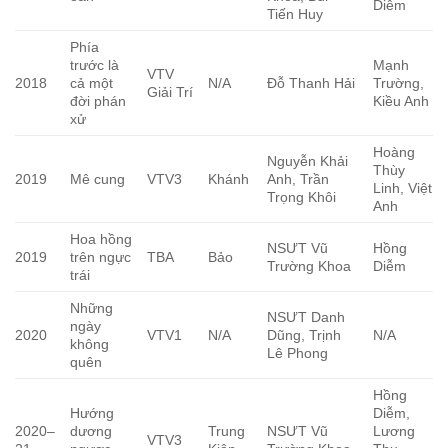
Diễm
Tiến Huy
Phía
trước là
Mạnh
VTV
2018
cả một
N/A
Đỗ Thanh Hải
Trường,
Giải Trí
đời phán
Kiều Anh
xử
Hoàng
Nguyễn Khải
Thùy
2019
Mê cung
VTV3
Khánh
Anh, Trần
Linh, Việt
Trọng Khôi
Anh
Hoa hồng
NSƯT Vũ
Hồng
2019
trên ngực
TBA
Bảo
Trường Khoa
Diễm
trái
Những
NSƯT Danh
ngày
2020
VTV1
N/A
Dũng, Trịnh
N/A
không
Lê Phong
quên
Hồng
Hướng
Diễm,
2020–
dương
Trung
NSƯT Vũ
Lương
VTV3