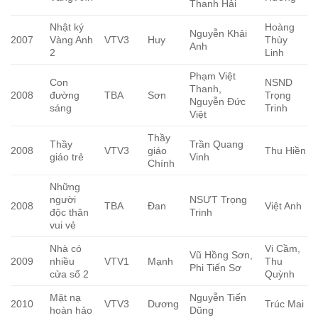
Thanh Hải
Nhật ký
Hoàng
Nguyễn Khải
2007
Vàng Anh
VTV3
Huy
Thùy
Anh
2
Linh
Phạm Việt
Con
NSND
Thanh,
2008
đường
TBA
Sơn
Trọng
Nguyễn Đức
sáng
Trinh
Việt
Thầy
Thầy
Trần Quang
2008
VTV3
giáo
Thu Hiền
giáo trẻ
Vinh
Chính
Những
người
NSƯT Trọng
2008
TBA
Đan
Việt Anh
độc thân
Trinh
vui vẻ
Nhà có
Vi Cầm,
Vũ Hồng Sơn,
2009
nhiều
VTV1
Mạnh
Thu
Phi Tiến Sơ
cửa sổ 2
Quỳnh
Mặt nạ
Nguyễn Tiến
2010
VTV3
Dương
Trúc Mai
hoàn hảo
Dũng