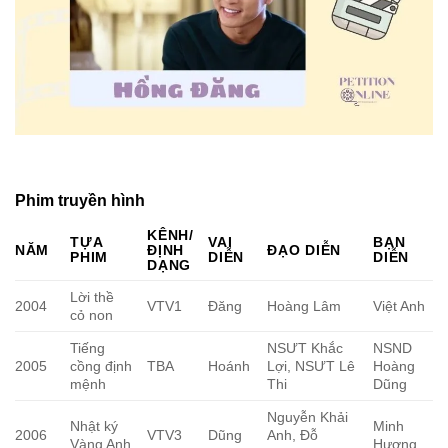
Phim truyền hình
KÊNH/
TỰA
VAI
BẠN
NĂM
ĐỊNH
ĐẠO DIỄN
PHIM
DIỄN
DIỄN
DẠNG
Lời thề
2004
VTV1
Đăng
Hoàng Lâm
Việt Anh
cỏ non
Tiếng
NSƯT Khắc
NSND
2005
cồng định
TBA
Hoánh
Lợi, NSƯT Lê
Hoàng
mệnh
Thi
Dũng
Nguyễn Khải
Nhật ký
Minh
2006
VTV3
Dũng
Anh, Đỗ
Vàng Anh
Hương