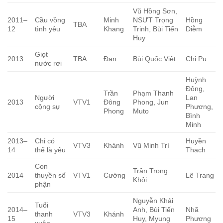
Vũ Hồng Sơn,
2011–
Cầu vồng
Minh
NSƯT Trọng
Hồng
TBA
12
tình yêu
Khang
Trinh, Bùi Tiến
Diễm
Huy
Giọt
2013
TBA
Đan
Bùi Quốc Việt
Chi Pu
nước rơi
Huỳnh
Đông,
Trần
Phạm Thanh
Người
Lan
2013
VTV1
Đông
Phong, Jun
cộng sự
Phương,
Phong
Muto
Bình
Minh
2013–
Chỉ có
Huyền
VTV3
Khánh
Vũ Minh Trí
14
thể là yêu
Thạch
Con
Trần Trọng
2014
thuyền số
VTV1
Cường
Lê Trang
Khôi
phận
Nguyễn Khải
Tuổi
2014–
Anh, Bùi Tiến
Nhã
thanh
VTV3
Khánh
15
Huy, Myung
Phương